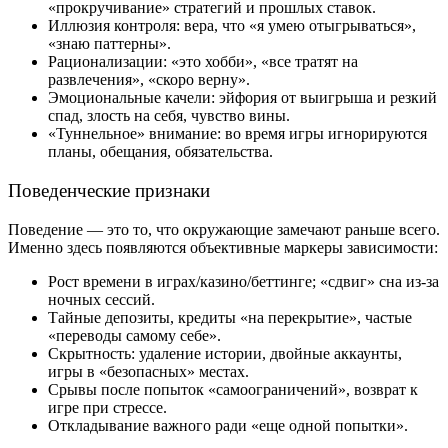
«прокручивание» стратегий и прошлых ставок.
Иллюзия контроля: вера, что «я умею отыгрываться»,
«знаю паттерны».
Рационализации: «это хобби», «все тратят на
развлечения», «скоро верну».
Эмоциональные качели: эйфория от выигрыша и резкий
спад, злость на себя, чувство вины.
«Туннельное» внимание: во время игры игнорируются
планы, обещания, обязательства.
Поведенческие признаки
Поведение — это то, что окружающие замечают раньше всего.
Именно здесь появляются объективные маркеры зависимости:
Рост времени в играх/казино/беттинге; «сдвиг» сна из-за
ночных сессий.
Тайные депозиты, кредиты «на перекрытие», частые
«переводы самому себе».
Скрытность: удаление истории, двойные аккаунты,
игры в «безопасных» местах.
Срывы после попыток «самоограничений», возврат к
игре при стрессе.
Откладывание важного ради «еще одной попытки».