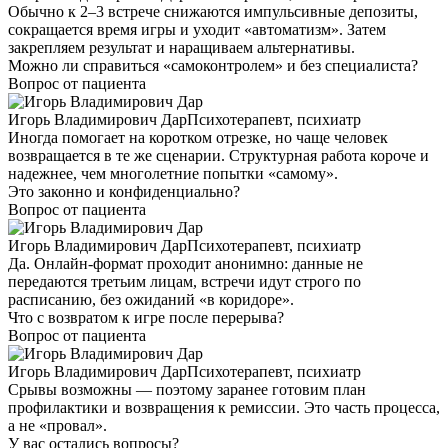
Обычно к 2–3 встрече снижаются импульсивные депозиты,
сокращается время игры и уходит «автоматизм». Затем
закрепляем результат и наращиваем альтернативы.
Можно ли справиться «самоконтролем» и без специалиста?
Вопрос от пациента
Игорь Владимирович Дар
Психотерапевт, психиатр
Иногда помогает на коротком отрезке, но чаще человек
возвращается в те же сценарии. Структурная работа короче и
надежнее, чем многолетние попытки «самому».
Это законно и конфиденциально?
Вопрос от пациента
Игорь Владимирович Дар
Психотерапевт, психиатр
Да. Онлайн-формат проходит анонимно: данные не
передаются третьим лицам, встречи идут строго по
расписанию, без ожиданий «в коридоре».
Что с возвратом к игре после перерыва?
Вопрос от пациента
Игорь Владимирович Дар
Психотерапевт, психиатр
Срывы возможны — поэтому заранее готовим план
профилактики и возвращения к ремиссии. Это часть процесса,
а не «провал».
У вас остались вопросы?