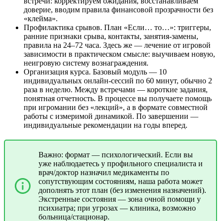
встречи: корректируем ожидания, восстанавливаем
доверие, вводим правила финансовой прозрачности без
«клейма».
Профилактика срывов. План «Если… то…»: триггеры,
ранние признаки срыва, контакты, занятия-замены,
правила на 24–72 часа. Здесь же — лечение от игровой
зависимости в практическом смысле: выучиваем новую,
неигровую систему вознаграждения.
Организация курса. Базовый модуль — 10
индивидуальных онлайн-сессий по 60 минут, обычно 2
раза в неделю. Между встречами — короткие задания,
понятная отчетность. В процессе вы получаете помощь
при игромании без «лекций», а в формате совместной
работы с измеримой динамикой. По завершении —
индивидуальные рекомендации на годы вперед.
Важно: формат — психологический. Если вы
уже наблюдаетесь у профильного специалиста и
врач/доктор назначил медикаменты по
сопутствующим состояниям, наша работа может
дополнять этот план (без изменения назначений).
Экстренные состояния — зона очной помощи у
психиатра; при угрозах — клиника, возможно
больница/стационар.