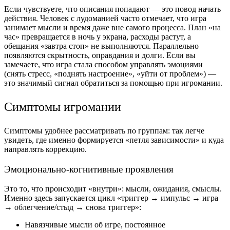
Если чувствуете, что описания попадают — это повод начать
действия. Человек с лудоманией часто отмечает, что игра
занимает мысли и время даже вне самого процесса. План «на
час» превращается в ночь у экрана, расходы растут, а
обещания «завтра стоп» не выполняются. Параллельно
появляются скрытность, оправдания и долги. Если вы
замечаете, что игра стала способом управлять эмоциями
(снять стресс, «поднять настроение», «уйти от проблем») —
это значимый сигнал обратиться за помощью при игромании.
Симптомы игромании
Симптомы удобнее рассматривать по группам: так легче
увидеть, где именно формируется «петля зависимости» и куда
направлять коррекцию.
Эмоционально-когнитивные проявления
Это то, что происходит «внутри»: мысли, ожидания, смыслы.
Именно здесь запускается цикл «триггер → импульс → игра
→ облегчение/стыд → снова триггер»:
Навязчивые мысли об игре, постоянное