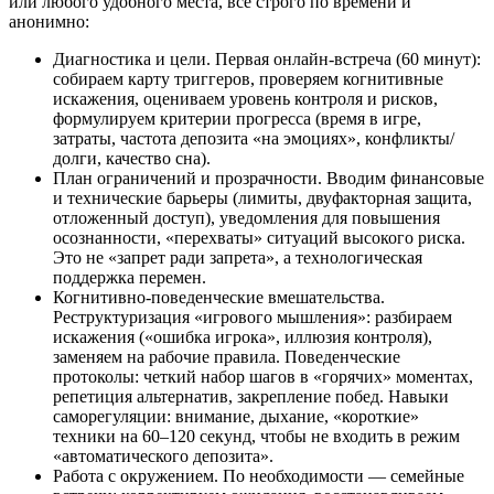
или любого удобного места, все строго по времени и
анонимно:
Диагностика и цели. Первая онлайн-встреча (60 минут):
собираем карту триггеров, проверяем когнитивные
искажения, оцениваем уровень контроля и рисков,
формулируем критерии прогресса (время в игре,
затраты, частота депозита «на эмоциях», конфликты/
долги, качество сна).
План ограничений и прозрачности. Вводим финансовые
и технические барьеры (лимиты, двуфакторная защита,
отложенный доступ), уведомления для повышения
осознанности, «перехваты» ситуаций высокого риска.
Это не «запрет ради запрета», а технологическая
поддержка перемен.
Когнитивно-поведенческие вмешательства.
Реструктуризация «игрового мышления»: разбираем
искажения («ошибка игрока», иллюзия контроля),
заменяем на рабочие правила. Поведенческие
протоколы: четкий набор шагов в «горячих» моментах,
репетиция альтернатив, закрепление побед. Навыки
саморегуляции: внимание, дыхание, «короткие»
техники на 60–120 секунд, чтобы не входить в режим
«автоматического депозита».
Работа с окружением. По необходимости — семейные